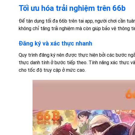
Tối ưu hóa trải nghiệm trên 66b
Để tận dụng tối đa 66b trên tai app, người chơi cần tuâ
không chỉ tăng trải nghiệm mà còn giúp bảo vệ thông tin
Đăng ký và xác thực nhanh
Quy trình đăng ký nên được thực hiện bởi các bước ngắn
thực danh tính ở bước tiếp theo. Tính năng xác thực 
cho tốc độ truy cập ở mức cao.