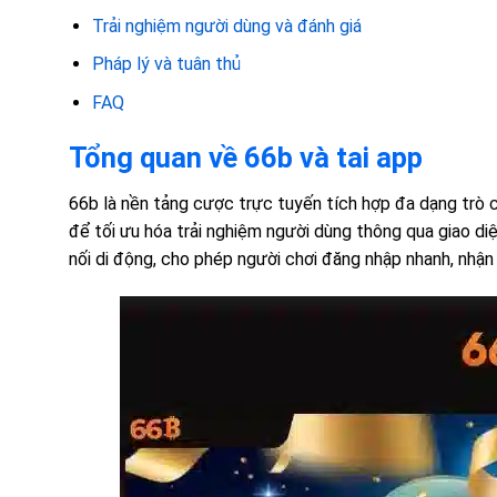
Trải nghiệm người dùng và đánh giá
Pháp lý và tuân thủ
FAQ
Tổng quan về 66b và tai app
66b là nền tảng cược trực tuyến tích hợp đa dạng trò c
để tối ưu hóa trải nghiệm người dùng thông qua giao diệ
nối di động, cho phép người chơi đăng nhập nhanh, nhận