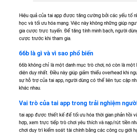
Hiệu quả của tai app được tăng cường bởi các yếu tố nh
học và tối ưu hóa mạng. Việc này không những giúp ngườ
gia cược trực tuyến. Để tăng tính minh bạch, người dù
cược trước khi tham gia.
66b là gì và vì sao phổ biến
66b không chỉ là một danh mục trò chơi; nó còn là một h
diện duy nhất. Điều này giúp giảm thiểu overhead khi ng
sự hỗ trợ của tai app, người dùng có thể liên tục cập nh
khác nhau.
Vai trò của tai app trong trải nghiệm ngườ
tai app được thiết kế để tối ưu hóa thời gian phản hồi 
hợp, xem trực tiếp trò chơi yêu thích và nạp/rút tiền n
chơi duy trì kiểm soát tài chính bằng các công cụ giới h