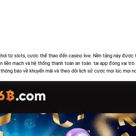
hơi từ slots, cược thể thao đến casino live. Nền tảng này được 
n liền mạch và hệ thống thanh toán an toàn. tai app đóng vai trò
 thông báo về khuyến mãi và theo dõi lịch sử cược mọi lúc mọi nơ