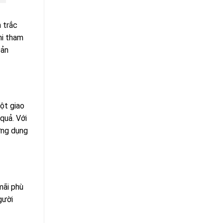
 trắc
hi tham
oản
một giao
quả. Với
 ứng dụng
mãi phù
gười