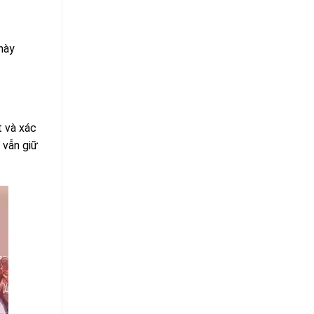
 này
t và xác
 vẫn giữ