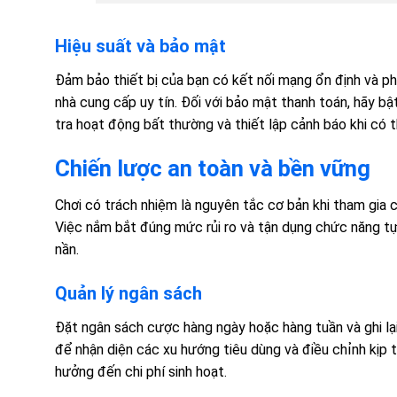
Hiệu suất và bảo mật
Đảm bảo thiết bị của bạn có kết nối mạng ổn định và phi
nhà cung cấp uy tín. Đối với bảo mật thanh toán, hãy b
tra hoạt động bất thường và thiết lập cảnh báo khi có t
Chiến lược an toàn và bền vững
Chơi có trách nhiệm là nguyên tắc cơ bản khi tham gia c
Việc nắm bắt đúng mức rủi ro và tận dụng chức năng tự g
nần.
Quản lý ngân sách
Đặt ngân sách cược hàng ngày hoặc hàng tuần và ghi lại
để nhận diện các xu hướng tiêu dùng và điều chỉnh kịp t
hưởng đến chi phí sinh hoạt.