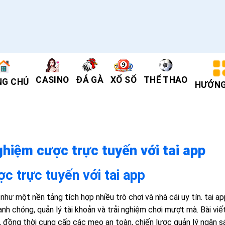
CASINO
ĐÁ GÀ
XỔ SỐ
THỂ THAO
NG CHỦ
HƯỚNG
ghiệm cược trực tuyến với tai app
c trực tuyến với tai app
như một nền tảng tích hợp nhiều trò chơi và nhà cái uy tín. tai a
nh chóng, quản lý tài khoản và trải nghiệm chơi mượt mà. Bài viết
p, đồng thời cung cấp các mẹo an toàn, chiến lược quản lý ngân s