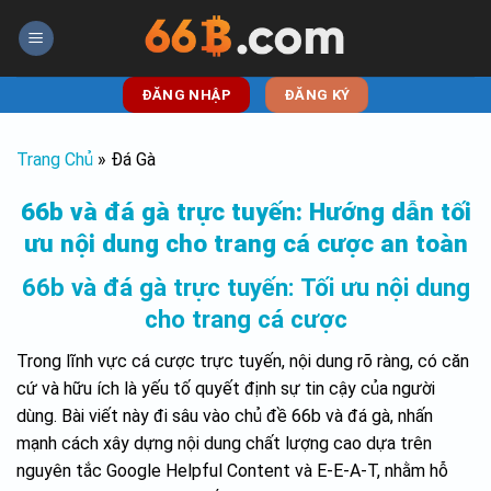
Skip
to
content
ĐĂNG NHẬP
ĐĂNG KÝ
Trang Chủ
»
Đá Gà
66b và đá gà trực tuyến: Hướng dẫn tối
ưu nội dung cho trang cá cược an toàn
66b và đá gà trực tuyến: Tối ưu nội dung
cho trang cá cược
Trong lĩnh vực cá cược trực tuyến, nội dung rõ ràng, có căn
cứ và hữu ích là yếu tố quyết định sự tin cậy của người
dùng. Bài viết này đi sâu vào chủ đề 66b và đá gà, nhấn
mạnh cách xây dựng nội dung chất lượng cao dựa trên
nguyên tắc Google Helpful Content và E-E-A-T, nhằm hỗ