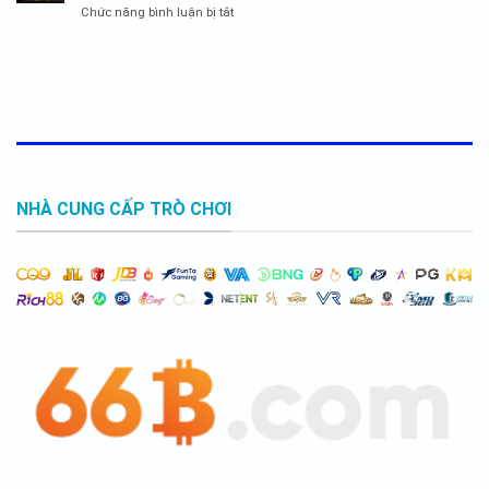
tỷ
Chức năng bình luận bị tắt
66B
cỡ
tham
là
lớn
số
gì?
và
-
hành
Khám
trình
phá
của
mô
nó
hình
ngôn
ngữ
66
NHÀ CUNG CẤP TRÒ CHƠI
tỷ
tham
số