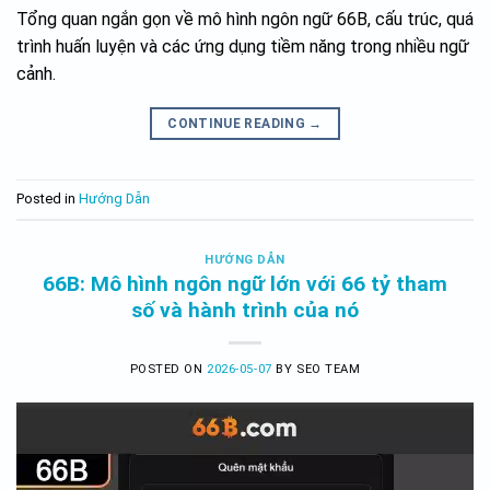
Tổng quan ngắn gọn về mô hình ngôn ngữ 66B, cấu trúc, quá
trình huấn luyện và các ứng dụng tiềm năng trong nhiều ngữ
cảnh.
CONTINUE READING
→
Posted in
Hướng Dẫn
HƯỚNG DẪN
66B: Mô hình ngôn ngữ lớn với 66 tỷ tham
số và hành trình của nó
POSTED ON
2026-05-07
BY
SEO TEAM