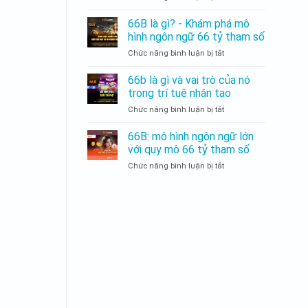
mô
với
hình
66B là gì? - Khám phá mô
66
ngôn
tỷ
hình ngôn ngữ 66 tỷ tham số
ngữ
tham
Chức năng bình luận bị tắt
66B
cỡ
số
là
lớn
và
gì?
66b là gì và vai trò của nó
hành
-
trong trí tuệ nhân tạo
trình
Khám
của
Chức năng bình luận bị tắt
66b
phá
nó
là
mô
gì
66B: mô hình ngôn ngữ lớn
hình
và
ngôn
với quy mô 66 tỷ tham số
vai
ngữ
Chức năng bình luận bị tắt
66B:
trò
66
mô
của
tỷ
hình
nó
tham
ngôn
trong
số
ngữ
trí
lớn
tuệ
với
nhân
quy
tạo
mô
66
tỷ
tham
số