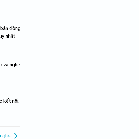
 bản đồng
uy nhất.
ục và nghệ
 kết nối.
 nghệ