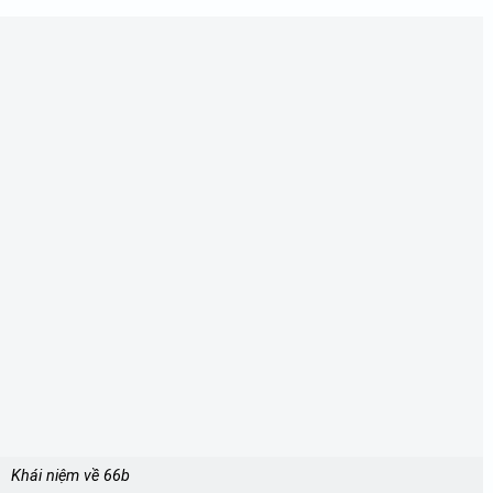
Khái niệm về 66b