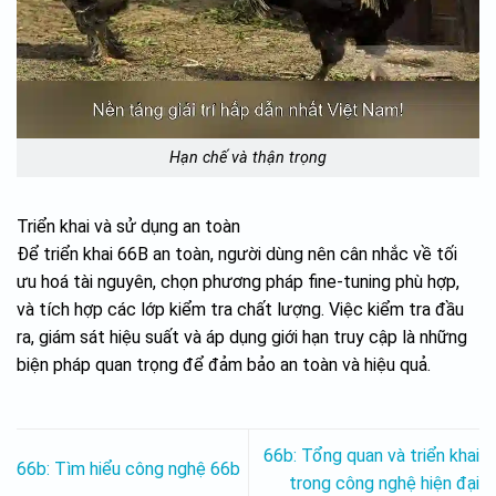
Hạn chế và thận trọng
Triển khai và sử dụng an toàn
Để triển khai 66B an toàn, người dùng nên cân nhắc về tối
ưu hoá tài nguyên, chọn phương pháp fine-tuning phù hợp,
và tích hợp các lớp kiểm tra chất lượng. Việc kiểm tra đầu
ra, giám sát hiệu suất và áp dụng giới hạn truy cập là những
biện pháp quan trọng để đảm bảo an toàn và hiệu quả.
66b: Tổng quan và triển khai
66b: Tìm hiểu công nghệ 66b
trong công nghệ hiện đại