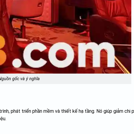
Nguồn gốc và ý nghĩa
ình, phát triển phần mềm và thiết kế hạ tầng. Nó giúp giảm chi p
iệu.