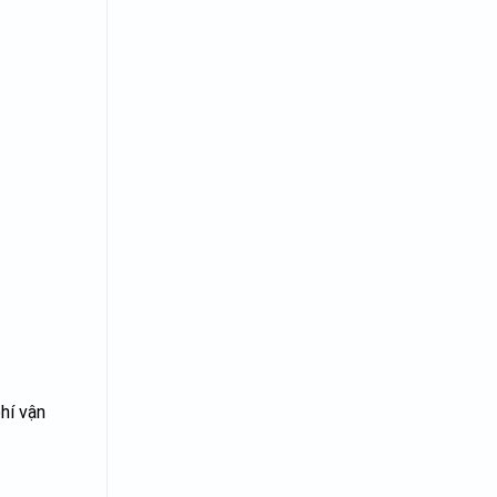
hí vận