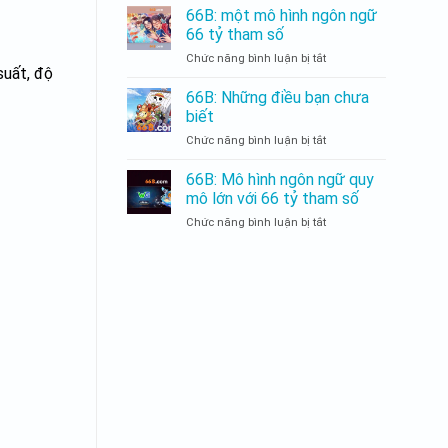
gì?
66B: một mô hình ngôn ngữ
66B
-
và
66 tỷ tham số
Khái
tác
Chức năng bình luận bị tắt
66B:
niệm
động
suất, độ
một
và
của
mô
66B: Những điều bạn chưa
ứng
nó
hình
dụng
biết
ngôn
Chức năng bình luận bị tắt
66B:
ngữ
Những
66
điều
66B: Mô hình ngôn ngữ quy
tỷ
bạn
tham
mô lớn với 66 tỷ tham số
chưa
số
Chức năng bình luận bị tắt
66B:
biết
Mô
hình
ngôn
ngữ
quy
mô
lớn
với
66
tỷ
tham
số