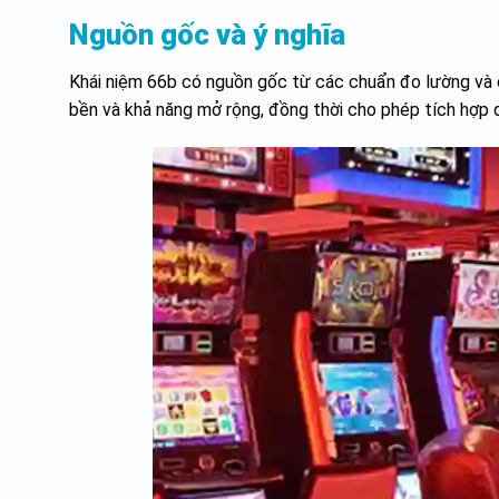
Nguồn gốc và ý nghĩa
Khái niệm 66b có nguồn gốc từ các chuẩn đo lường và c
bền và khả năng mở rộng, đồng thời cho phép tích hợp d