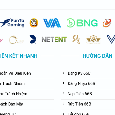
LIÊN KẾT NHANH
HƯỚNG DẪN
hoản Và Điều Kiện
Đăng Ký 66B
ó Trách Nhiệm
Đăng Nhập 66B
rừ Trách Nhiệm
Nạp Tiền 66B
Sách Bảo Mật
Rút Tiền 66B
Riêng Tư
Tải App 66B