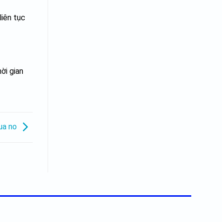
liên tục
ời gian
ua no