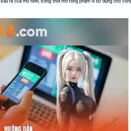
t đầu ra của mô hình, đồng thời mở rộng phạm vi sử dụng cho cộ