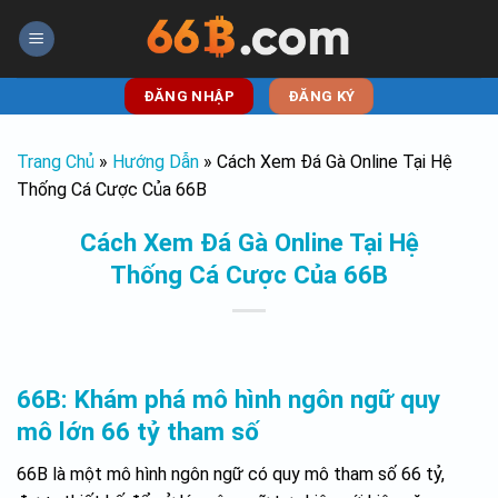
Skip
to
content
ĐĂNG NHẬP
ĐĂNG KÝ
Trang Chủ
»
Hướng Dẫn
»
Cách Xem Đá Gà Online Tại Hệ
Thống Cá Cược Của 66B
Cách Xem Đá Gà Online Tại Hệ
Thống Cá Cược Của 66B
66B: Khám phá mô hình ngôn ngữ quy
mô lớn 66 tỷ tham số
66B là một mô hình ngôn ngữ có quy mô tham số 66 tỷ,