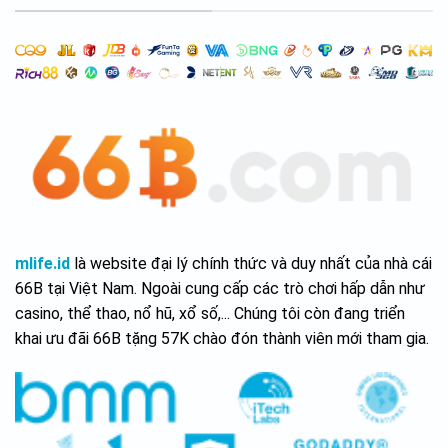
số
mlife.id
là website đại lý chính thức và duy nhất của nhà cái
66B tại Việt Nam. Ngoài cung cấp các trò chơi hấp dẫn như
casino, thể thao, nổ hũ, xổ số,... Chúng tôi còn đang triển
khai ưu đãi 66B tặng 57K chào đón thành viên mới tham gia.