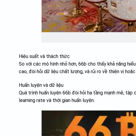
Hiệu suất và thách thức
So với các mô hình nhỏ hơn, 66b cho thấy khả năng hiểu 
cao, đòi hỏi dữ liệu chất lượng, và rủi ro về thiên vị hoặc
Huấn luyện và dữ liệu
Quá trình huấn luyện 66b đòi hỏi hạ tầng mạnh mẽ, tập 
learning rate và thời gian huấn luyện.