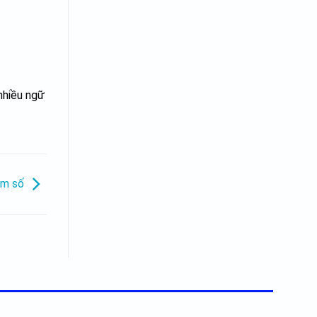
nhiều ngữ
am số