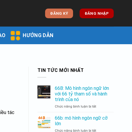
ĐĂNG KÝ
ĐĂNG NHẬP
AO
HƯỚNG DẪN
TIN TỨC MỚI NHẤT
66B: Mô hình ngôn ngữ lớn
với 66 tỷ tham số và hành
trình của nó
Chức năng bình luận bị tắt
66B:
iều tác
Mô
hình
66b: mô hình ngôn ngữ cỡ
ngôn
lớn
ngữ
Chức năng bình luận bị tắt
66b:
lớn