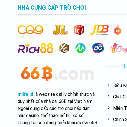
NHÀ CUNG CẤP TRÒ CHƠI
Điều K
mlife.id
là website đại lý chính thức và
Chơi C
duy nhất của nhà cái 66B tại Việt Nam.
Miễn T
Ngoài cung cấp các trò chơi hấp dẫn
như casino, thể thao, nổ hũ, xổ số,...
Chính 
Chúng tôi còn đang triển khai ưu đãi 66B