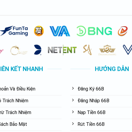
LIÊN KẾT NHANH
HƯỚNG DẪN
hoản Và Điều Kiện
Đăng Ký 66B
ó Trách Nhiệm
Đăng Nhập 66B
rừ Trách Nhiệm
Nạp Tiền 66B
Sách Bảo Mật
Rút Tiền 66B