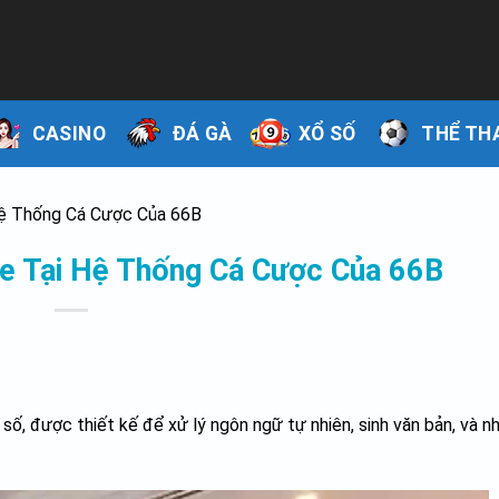
CASINO
ĐÁ GÀ
XỔ SỐ
THỂ TH
Hệ Thống Cá Cược Của 66B
e Tại Hệ Thống Cá Cược Của 66B
ố, được thiết kế để xử lý ngôn ngữ tự nhiên, sinh văn bản, và nh