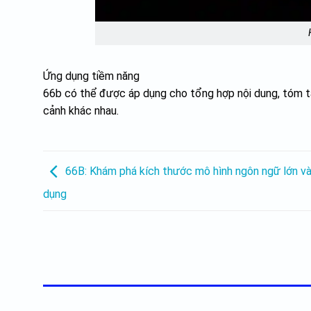
Ứng dụng tiềm năng
66b có thể được áp dụng cho tổng hợp nội dung, tóm tắt 
cảnh khác nhau.
66B: Khám phá kích thước mô hình ngôn ngữ lớn v
dụng