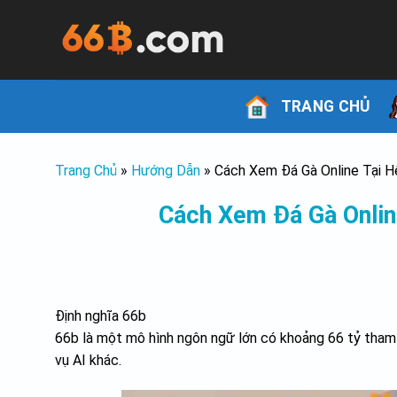
Skip
to
content
TRANG CHỦ
Trang Chủ
»
Hướng Dẫn
»
Cách Xem Đá Gà Online Tại 
Cách Xem Đá Gà Onlin
Định nghĩa 66b
66b là một mô hình ngôn ngữ lớn có khoảng 66 tỷ tham s
vụ AI khác.