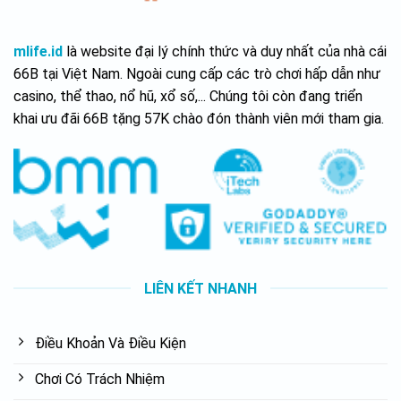
mlife.id
là website đại lý chính thức và duy nhất của nhà cái
66B tại Việt Nam. Ngoài cung cấp các trò chơi hấp dẫn như
casino, thể thao, nổ hũ, xổ số,... Chúng tôi còn đang triển
khai ưu đãi 66B tặng 57K chào đón thành viên mới tham gia.
LIÊN KẾT NHANH
Điều Khoản Và Điều Kiện
Chơi Có Trách Nhiệm