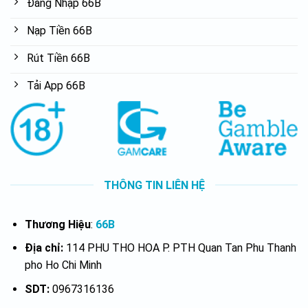
Đăng Nhập 66B
Nạp Tiền 66B
Rút Tiền 66B
Tải App 66B
THÔNG TIN LIÊN HỆ
Thương Hiệu
:
66B
Địa chỉ:
114 PHU THO HOA P. PTH Quan Tan Phu Thanh
pho Ho Chi Minh
SDT:
0967316136