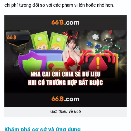
chi phí tương đối so với các phạm vi lớn hoặc nhỏ hơn.
Giới thiệu về 66b
Khám phá cơ sở và ứng dụng